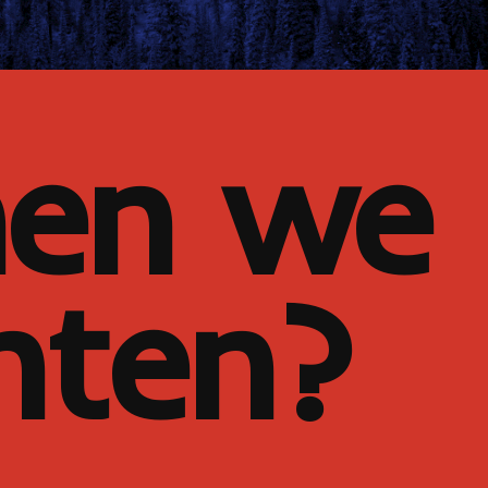
nen we
hten?