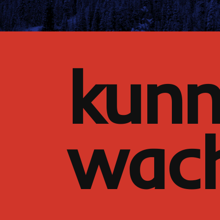
kun
wac