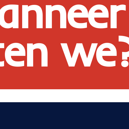
anneer
ten we